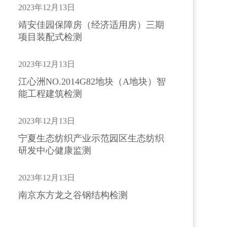
2023年12月13日
靖安佳园保障房（经济适用房）三期
项目装配式检测
2023年12月13日
江心洲NO.2014G82地块（A地块）智
能工程建筑检测
2023年12月13日
宁夏生态纺织产业示范园区生态纺织
研发中心健康监测
2023年12月13日
南京东方龙之谷钢结构检测