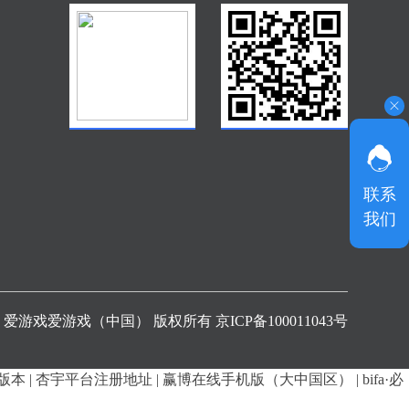
联系
我们
ght © 爱游戏爱游戏（中国） 版权所有
京ICP备100011043号
新版本
|
杏宇平台注册地址
|
赢博在线手机版（大中国区）
|
bifa·必